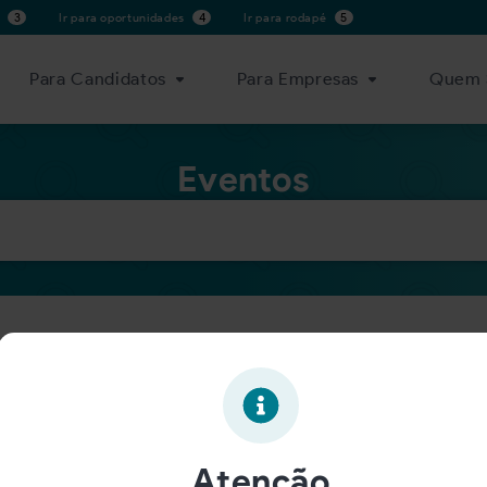
s
3
Ir para oportunidades
4
Ir para rodapé
5
Para Candidatos
Para Empresas
Quem 
Eventos
contramos resultados para sua
se as palavras estão escritas corretamente
zer a busca utilizando palavras-chave alternativas.
Atenção
remova filtros.