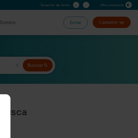
+
-
Tamanho da fonte
Alto contraste
Somos
Cadastre-se
Entre
Buscar
 busca