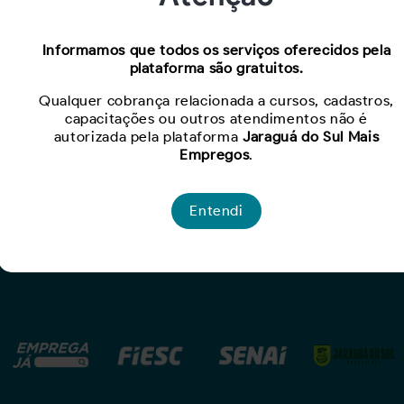
Informamos que todos os serviços oferecidos pela
plataforma são gratuitos.
Qualquer cobrança relacionada a cursos, cadastros,
capacitações ou outros atendimentos não é
autorizada pela plataforma
Jaraguá do Sul Mais
Empregos
.
Para Empresas
Entendi
ades
Criar Oportunidade
lo
Busca de Currículos