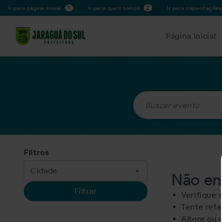
Ir para página inicial
1
Ir para quem somos
2
Ir para capacitaçõe
Página Inicial
Filtros
Não en
Filtrar
Verifique 
Tente refa
Altere ou 