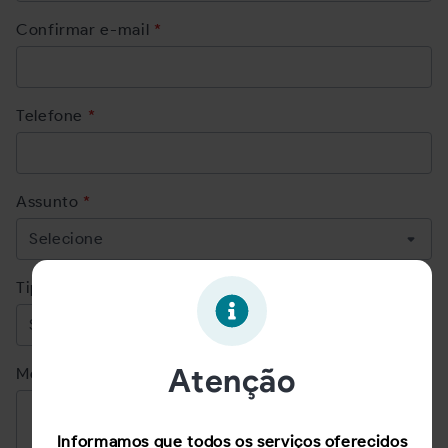
Confirmar e-mail
*
Telefone
*
Assunto
*
Tipo de Usuário
*
Atenção
Mensagem
*
Informamos que todos os serviços oferecidos