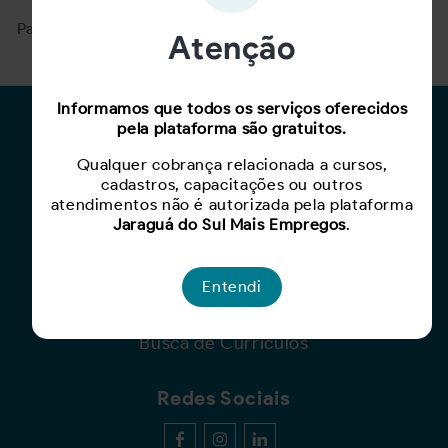
Para ver mais, acesse a página
Buscar Oportunidades.
Atenção
Informamos que todos os serviços oferecidos
Para Candidatos
pela plataforma são gratuitos.
Qualquer cobrança relacionada a cursos,
Busca de Oportunidades
cadastros, capacitações ou outros
Cadastro de Currículo
atendimentos não é autorizada pela plataforma
Capacite-se
Jaraguá do Sul Mais Empregos
.
Para Empresas
Entendi
Criar Oportunidade
Busca de Currículos
Redes Sociais