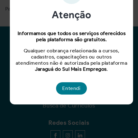
Para ver mais, acesse a página
Buscar Oportunidades.
Atenção
Informamos que todos os serviços oferecidos
Para Candidatos
pela plataforma são gratuitos.
Qualquer cobrança relacionada a cursos,
Busca de Oportunidades
cadastros, capacitações ou outros
Cadastro de Currículo
atendimentos não é autorizada pela plataforma
Capacite-se
Jaraguá do Sul Mais Empregos
.
Para Empresas
Entendi
Criar Oportunidade
Busca de Currículos
Redes Sociais