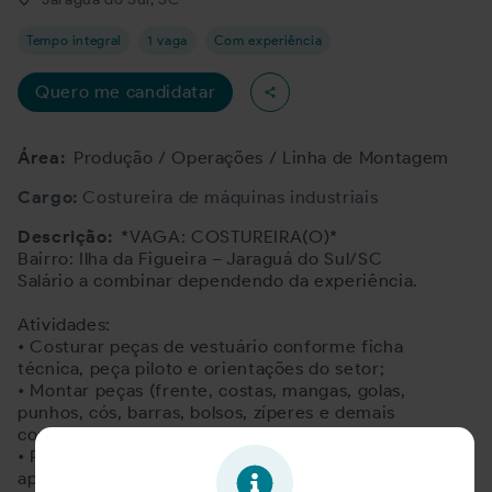
Tempo integral
1 vaga
Com experiência
Quero me candidatar
Área:
Produção / Operações / Linha de Montagem
Cargo:
Costureira de máquinas industriais
Descrição:
*VAGA: COSTUREIRA(O)*
Bairro: Ilha da Figueira – Jaraguá do Sul/SC
Salário a combinar dependendo da experiência.
Atividades:
• Costurar peças de vestuário conforme ficha
técnica, peça piloto e orientações do setor;
• Montar peças (frente, costas, mangas, golas,
punhos, cós, barras, bolsos, zíperes e demais
componentes);
• Realizar acabamentos, pespontos, bainhas e
aplicação de aviamentos;