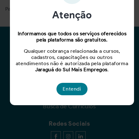
Para ver mais, acesse a página
Buscar Oportunidades.
Atenção
Informamos que todos os serviços oferecidos
Para Candidatos
pela plataforma são gratuitos.
Qualquer cobrança relacionada a cursos,
Busca de Oportunidades
cadastros, capacitações ou outros
Cadastro de Currículo
atendimentos não é autorizada pela plataforma
Capacite-se
Jaraguá do Sul Mais Empregos
.
Para Empresas
Entendi
Criar Oportunidade
Busca de Currículos
Redes Sociais