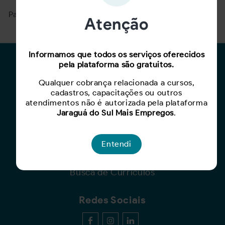
Para ver mais, acesse a página
Buscar Oportunidades.
Atenção
Informamos que todos os serviços oferecidos
Para Candidatos
pela plataforma são gratuitos.
Qualquer cobrança relacionada a cursos,
Busca de Oportunidades
cadastros, capacitações ou outros
Cadastro de Currículo
atendimentos não é autorizada pela plataforma
Capacite-se
Jaraguá do Sul Mais Empregos
.
Para Empresas
Entendi
Criar Oportunidade
Busca de Currículos
Redes Sociais