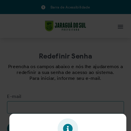
Barra de Acessibilidade
Redefinir Senha
Preencha os campos abaixo e nós lhe ajudaremos a
redefinir a sua senha de acesso ao sistema.
Para iniciar, informe seu e-mail.
E-mail
Avançar