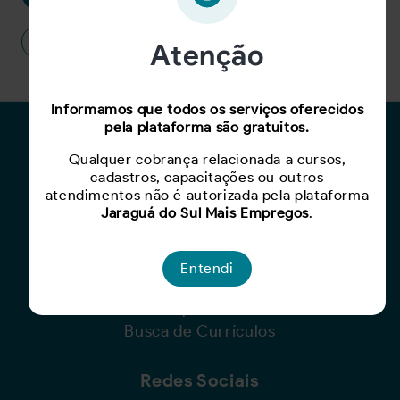
Cancelar
Atenção
Informamos que todos os serviços oferecidos
pela plataforma são gratuitos.
Para Candidatos
Qualquer cobrança relacionada a cursos,
Busca de Oportunidades
cadastros, capacitações ou outros
atendimentos não é autorizada pela plataforma
Cadastro de Currículo
Jaraguá do Sul Mais Empregos
.
Capacite-se
Entendi
Para Empresas
Criar Oportunidade
Busca de Currículos
Redes Sociais